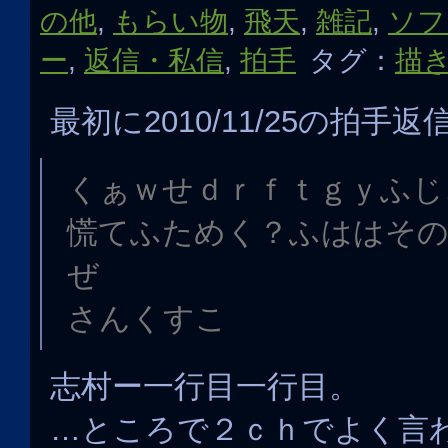
の他
,
もらい物
,
飛天
,
雑記
,
ソフ
ー
,
返信・私信
,
拍手
タグ：
描
最初に2010/11/25の拍手返
くぁｗせｄｒｆｔｇｙふじ
慌てふためく？ふははそ
ぜ
さんくすこ
志村ー一行目一行目。
…ところで２ｃｈでよく言