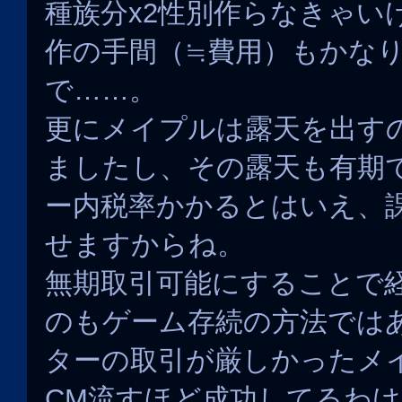
種族分x2性別作らなきゃい
作の手間（≒費用）もかな
で……。
更にメイプルは露天を出す
ましたし、その露天も有期
ー内税率かかるとはいえ、
せますからね。
無期取引可能にすることで
のもゲーム存続の方法では
ターの取引が厳しかったメ
CM流すほど成功してるわ