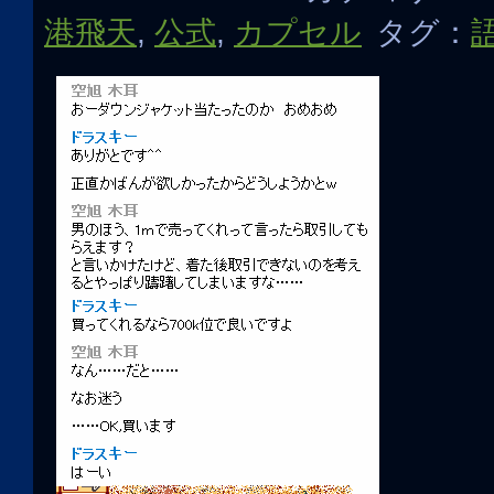
港飛天
,
公式
,
カプセル
タグ：