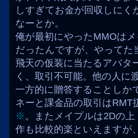
しすぎてお金が回収しにく
なーとか。
俺が最初にやったMMOは
だったんですが、やってた
飛天の仮装に当たるアバタ
く、取引不可能。他の人に
一方的に贈答することしか
ネーと課金品の取引はRMT
※
。またメイプルは2Dの上
作も比較的楽といえますが、