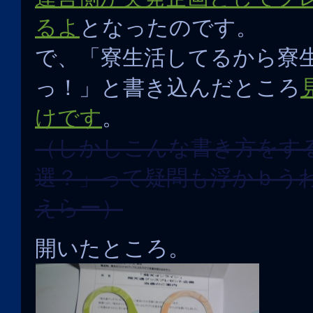
るよ
となったのです。
で、「寮生活してるから寮
っ！」と書き込んだところ
けです
。
（しかしこんな書き方をす
選？」って疑問も浮かｂう
えらー）
開いたところ。