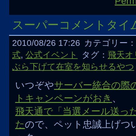
Perm
スーパーコメントタイ
2010/08/26 17:26
カテゴリー
式
,
公式イベント
タグ：
飛天オ
ぶら下げて在室を知らせるやつ
いつぞや
サーバー統合の際
トキャンペーンがおき
、
飛天通で「当選メール送っ
た
ので、ペット忠誠上げつ