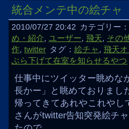
統合メンテ中の絵チャ
2010/07/27 20:42
カテゴリー
め・紹介
,
ユーザー
,
飛天
,
その
作
,
twitter
タグ：
絵チャ
,
飛天オ
ぶら下げて在室を知らせるやつ
仕事中にツイッター眺めな
長かー」と眺めておりまし
帰ってきてあれやこれやし
さんがtwitter告知突発絵
たので