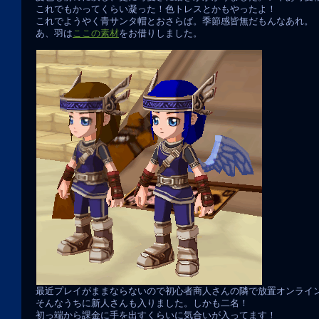
これでもかってくらい凝った！色トレスとかもやったよ！
これでようやく青サンタ帽とおさらば。季節感皆無だもんなあれ。
あ、羽は
ここの素材
をお借りしました。
最近プレイがままならないので初心者商人さんの隣で放置オンライ
そんなうちに新人さんも入りました。しかも二名！
初っ端から課金に手を出すくらいに気合いが入ってます！