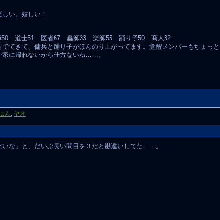
楽しい。嬉しい！
師50 道士51 医者67 蟲師33 楽師55 踊り子50 商人32
もでてきて、傭兵と踊り子がほんのり上がってます。覚醒メンバーもちょっと
か家に帰れないから仕方ないね……。
はん
,
ヤオ
ぽいな」と、だいぶ長い間目を３だと勘違いしてた……。