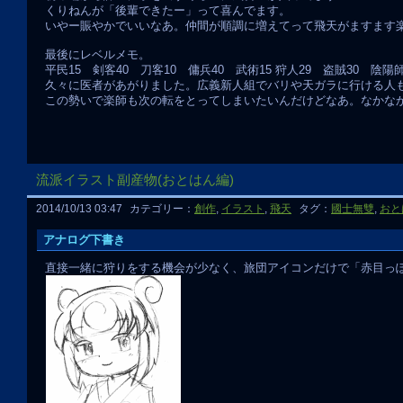
くりねんが「後輩できたー」って喜んでます。
いやー賑やかでいいなあ。仲間が順調に増えてって飛天がますます
最後にレベルメモ。
平民15 剣客40 刀客10 傭兵40 武術15 狩人29 盗賊30 陰陽
久々に医者があがりました。広義新人組でバリや天ガラに行ける人
この勢いで楽師も次の転をとってしまいたいんだけどなあ。なかな
流派イラスト副産物(おとはん編)
2014/10/13 03:47
カテゴリー：
創作
,
イラスト
,
飛天
タグ：
國士無雙
,
おと
アナログ下書き
直接一緒に狩りをする機会が少なく、旅団アイコンだけで「赤目っ