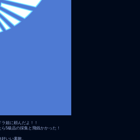
ドラ姐に頼んだよ！！
たら5級品の採集と飛銭かかった！
格好いい素敵。