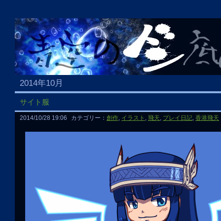
2014年10月
サイト服
2014/10/28 19:06
カテゴリー：
創作
,
イラスト
,
飛天
,
プレイ日記
,
香港飛天