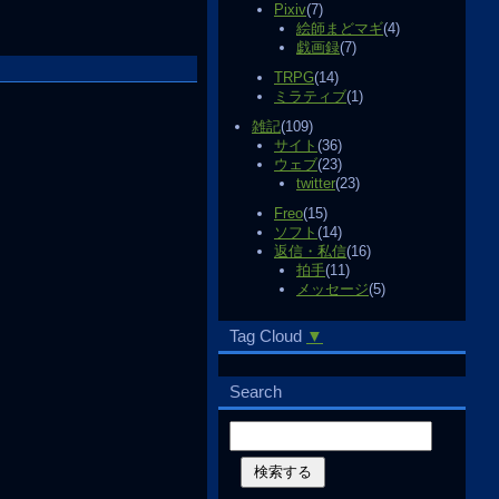
Pixiv
(7)
絵師まどマギ
(4)
戯画録
(7)
TRPG
(14)
ミラティブ
(1)
雑記
(109)
サイト
(36)
ウェブ
(23)
twitter
(23)
Freo
(15)
ソフト
(14)
返信・私信
(16)
拍手
(11)
メッセージ
(5)
Tag Cloud
▼
Search