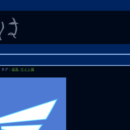
タグ：
仮装
,
サイト服