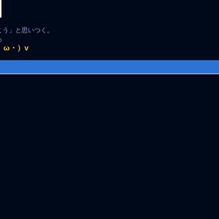
こう」と思いつく。
ぁ
ω・）v