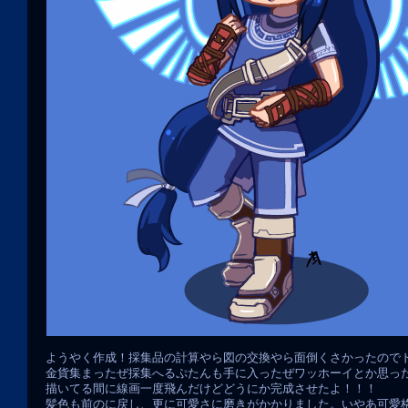
ようやく作成！採集品の計算やら図の交換やら面倒くさかったので
金貨集まったぜ採集へるぷたんも手に入ったぜワッホーイとか思っ
描いてる間に線画一度飛んだけどどうにか完成させたよ！！！
髪色も前のに戻し、更に可愛さに磨きがかかりました。いやあ可愛