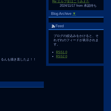
Re:エルフ女はこうみえた
2024/11/17 from 承認待ち
Blog Archive
▼
Feed
ブログの絞込みをかけると、そ
れぞれのフィードが表示されま
す。
RSS1.0
RSS2.0
くるんも描き直したよ！！