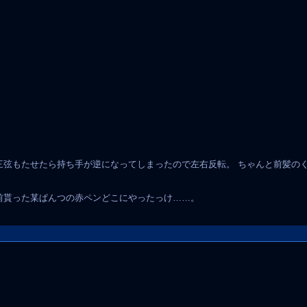
三弦もたせたら持ち手が逆になってしまったので左右反転。 ちゃんと前髪の
前貰った某ぱんつの赤ペンどこにやったっけ……。
。