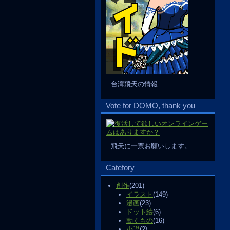
台湾飛天の情報
Vote for DOMO, thank you
飛天に一票お願いします。
Catefory
創作
(201)
イラスト
(149)
漫画
(23)
ドット絵
(6)
動くもの
(16)
小説
(2)