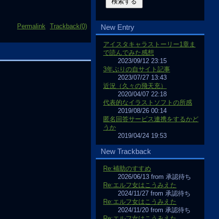
Permalink
Trackback(0)
New Entry
アイスタキャラストーリー1章ま
で読んでみた感想
2023/09/12 23:15
3年ぶりの自サイト記事
2023/07/27 13:43
近況（久々の飛天充）
2020/04/07 22:18
代表的なイラストソフトの所感
2019/08/26 00:14
匿名回答サービス連携をするかど
うか
2019/04/24 19:53
New Trackback
Re:補助のすすめ
2026/06/13 from 承認待ち
Re:エルフ女はこうみえた
2024/11/27 from 承認待ち
Re:エルフ女はこうみえた
2024/11/20 from 承認待ち
Re:エルフ女はこうみえた