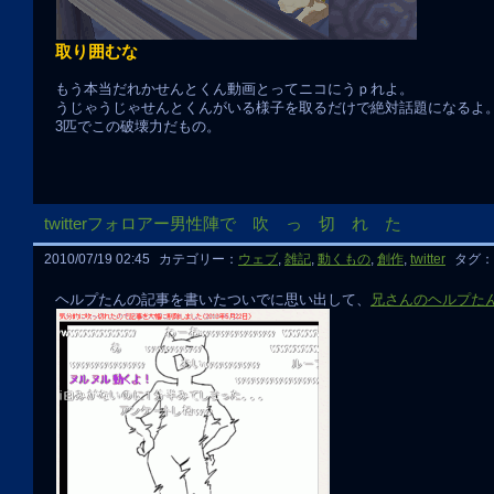
取り囲むな
もう本当だれかせんとくん動画とってニコにうｐれよ。
うじゃうじゃせんとくんがいる様子を取るだけで絶対話題になるよ
3匹でこの破壊力だもの。
twitterフォロアー男性陣で 吹 っ 切 れ た
2010/07/19 02:45
カテゴリー：
ウェブ
,
雑記
,
動くもの
,
創作
,
twitter
タグ：
ヘルプたんの記事を書いたついでに思い出して、
兄さんのヘルプた