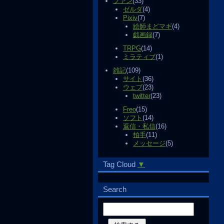
ファン
(33)
ゼルダ
(4)
Pixiv
(7)
絵師まどマギ
(4)
戯画録
(7)
TRPG
(14)
ミラティブ
(1)
雑記
(109)
サイト
(36)
ウェブ
(23)
twitter
(23)
Freo
(15)
ソフト
(14)
返信・私信
(16)
拍手
(11)
メッセージ
(5)
Tag Cloud
▼
Search