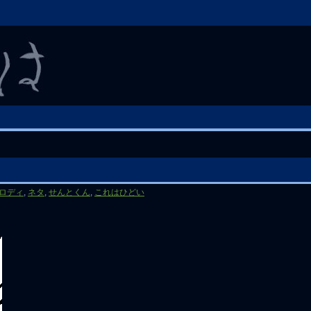
ロディ
,
ネタ
,
せんとくん
,
これはひどい