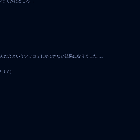
やってみたところ…
るんだよというツッコミしかできない結果になりました…。
り（？）