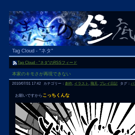
Tag Cloud - "ネタ"
Tag Cloud - "ネタ"のRSSフィード
本家のキモさが再現できない
2010/07/31 17:42
カテゴリー：
創作
,
イラスト
,
飛天
,
プレイ日記
タグ：
パ
こっちくんな
お願いですから