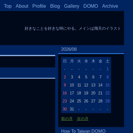
Top
About
Profile
Blog
Gallery
DOMO
Archive
好きなことを好きな時にやる。メインは飛天のイラスト
2026/08
日
月
火
水
木
金
土
-
-
-
-
-
-
1
2
3
4
5
6
7
8
9
10
11
12
13
14
15
16
17
18
19
20
21
22
23
24
25
26
27
28
29
30
31
-
-
-
-
-
前の月
次の月
How To Taiwan DOMO