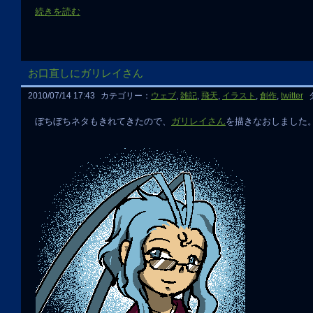
続きを読む
お口直しにガリレイさん
2010/07/14 17:43
カテゴリー：
ウェブ
,
雑記
,
飛天
,
イラスト
,
創作
,
twitter
ぼちぼちネタもきれてきたので、
ガリレイさん
を描きなおしました