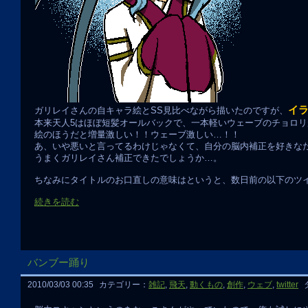
イ
ガリレイさんの自キャラ絵とSS見比べながら描いたのですが、
本来天人5はほぼ短髪オールバックで、一本軽いウェーブのチョロ
絵のほうだと増量激しい！！ウェーブ激しい…！！
あ、いや悪いと言ってるわけじゃなくて、自分の脳内補正を好きな
うまくガリレイさん補正できたでしょうか…。
ちなみにタイトルのお口直しの意味はというと、数日前の以下のツ
続きを読む
バンブー踊り
2010/03/03 00:35
カテゴリー：
雑記
,
飛天
,
動くもの
,
創作
,
ウェブ
,
twitter