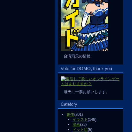
台湾飛天の情報
Vote for DOMO, thank you
飛天に一票お願いします。
Catefory
創作
(201)
イラスト
(149)
漫画
(23)
ドット絵
(6)