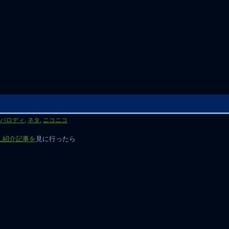
。
パロディ
,
ネタ
,
ニコニコ
ん紹介記事を
見に行ったら