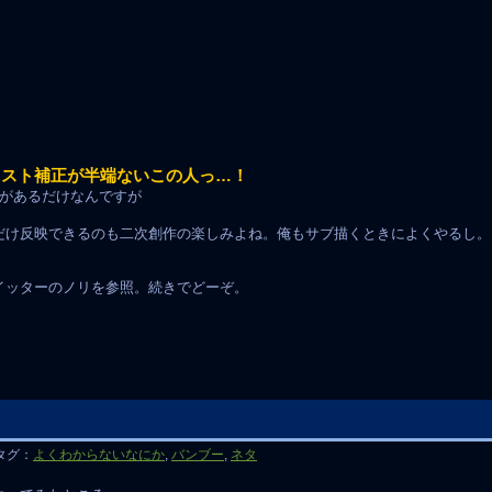
ラスト補正が半端ないこの人っ…！
リがあるだけなんですが
だけ反映できるのも二次創作の楽しみよね。俺もサブ描くときによくやるし。
イッターのノリを参照。続きでどーぞ。
タグ：
よくわからないなにか
,
バンブー
,
ネタ