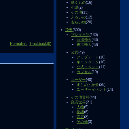
動くもの
(16)
小説
(2)
その他
(13)
えろいの
(12)
もらい物
(20)
飛天
(300)
プレイ日記
(130)
台湾飛天
(43)
Permalink
Trackback(0)
香港飛天
(48)
公式
(49)
アップデート
(10)
キャンペーン
(16)
公式イベント
(11)
カプセル
(19)
ユーザー
(40)
まとめ・紹介
(28)
ユーザーイベント
(14)
その他資料
(44)
崑崙世界
(21)
人物
(5)
物語
(6)
設定
(8)
その他
(3)