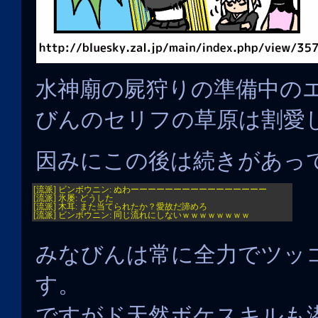
水神廟の屍狩りの準備中の
びんのセリフの草原は割愛
因みにこの後は続きがあっ
[流派] ビンボウニン: ぬわーーーーーーーーーーーーーーーー
[流派] 氷屡: どうした
[流派] 木耳: また当てられたか？愛故だ諦めろ
[流派] ビンボウニン: 同じ流れにしないｗｗｗｗｗｗｗｗ
みなびんは常に全力でツッ
す。
ですがド天然ボケスキルも