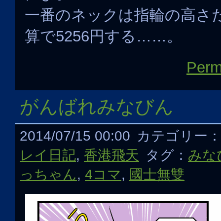
一番のネックは指輪の高さ
算で5256円する……。
Perm
がんばれみなびん
2014/07/15 00:00
カテゴリー
レイ日記
,
香港飛天
タグ：
みな
っちゃん
,
4コマ
,
國士無雙