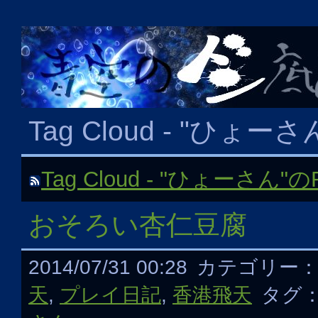
Tag Cloud - "ひょーさ
Tag Cloud - "ひょーさん
おそろい杏仁豆腐
2014/07/31 00:28
カテゴリー
天
,
プレイ日記
,
香港飛天
タグ