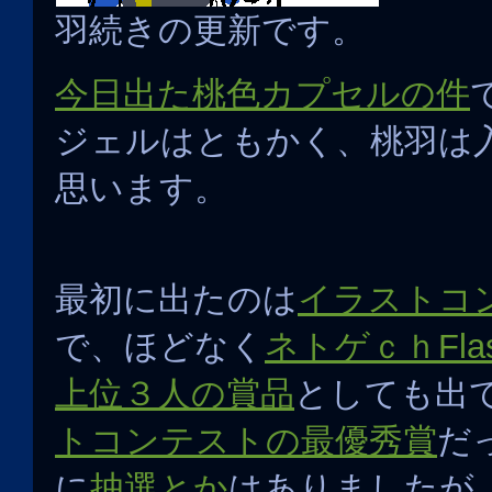
羽続きの更新です。
今日出た桃色カプセルの件
ジェルはともかく、桃羽は
思います。
最初に出たのは
イラストコ
で、ほどなく
ネトゲｃｈFl
上位３人の賞品
としても出
トコンテストの最優秀賞
だ
に
抽選とか
はありましたが