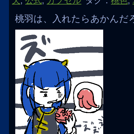
天
,
公式
,
カプセル
タグ：
桃色
,
桃羽は、入れたらあかんだ