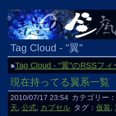
Tag Cloud - "翼"
Tag Cloud - "翼"のRSSフ
現在持ってる翼系一覧
2010/07/17 23:54
カテゴリー
天
,
公式
,
カプセル
タグ：
仮装
,