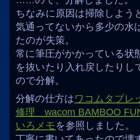
ちなみに原因は掃除しよう
気通ってないから多少の水
たのが失策。
常に筆圧がかかっている状
を抜いたり入れ戻したりし
ので分解。
分解の仕方は
ワコムタブレ
修理 wacom BAMBOO FUN 
いろメモ
を参照しました。
丁寧に書いてあったので壊