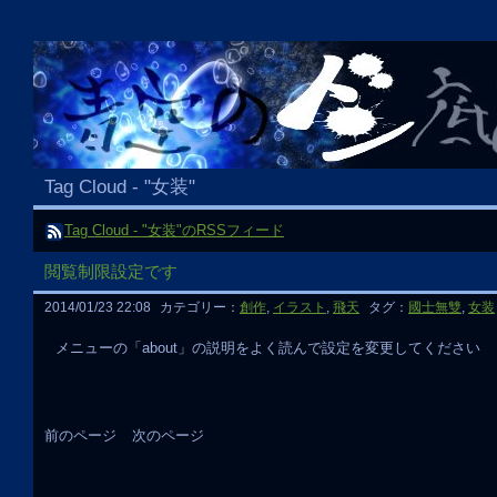
Tag Cloud - "女装"
Tag Cloud - "女装"のRSSフィード
閲覧制限設定です
2014/01/23 22:08
カテゴリー：
創作
,
イラスト
,
飛天
タグ：
國士無雙
,
女装
メニューの「about」の説明をよく読んで設定を変更してください
前のページ
次のページ