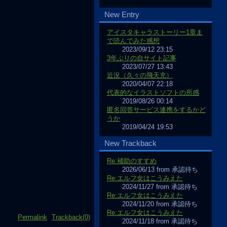
New Entry
アイスタキャラストーリー1章ま
で読んでみた感想
2023/09/12 23:15
3年ぶりの自サイト記事
2023/07/27 13:43
近況（久々の飛天充）
2020/04/07 22:18
代表的なイラストソフトの所感
2019/08/26 00:14
匿名回答サービス連携をするかど
うか
2019/04/24 19:53
New Trackback
Re:補助のすすめ
2026/06/13 from 承認待ち
Re:エルフ女はこうみえた
2024/11/27 from 承認待ち
Re:エルフ女はこうみえた
2024/11/20 from 承認待ち
Re:エルフ女はこうみえた
Permalink
Trackback(0)
2024/11/18 from 承認待ち