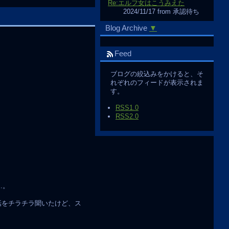
Re:エルフ女はこうみえた
2024/11/17 from 承認待ち
Blog Archive
▼
Feed
ブログの絞込みをかけると、そ
れぞれのフィードが表示されま
す。
RSS1.0
RSS2.0
…。
て話をチラチラ聞いたけど、ス