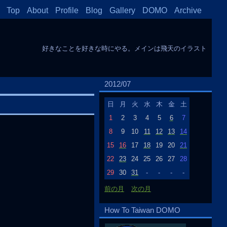
Top
About
Profile
Blog
Gallery
DOMO
Archive
好きなことを好きな時にやる。メインは飛天のイラスト
2012/07
日
月
火
水
木
金
土
1
2
3
4
5
6
7
8
9
10
11
12
13
14
15
16
17
18
19
20
21
22
23
24
25
26
27
28
29
30
31
-
-
-
-
前の月
次の月
How To Taiwan DOMO