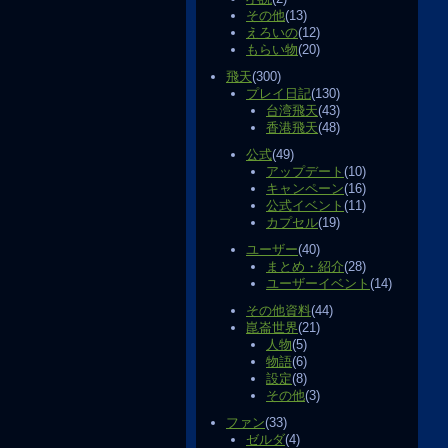
その他
(13)
えろいの
(12)
もらい物
(20)
飛天
(300)
プレイ日記
(130)
台湾飛天
(43)
香港飛天
(48)
公式
(49)
アップデート
(10)
キャンペーン
(16)
公式イベント
(11)
カプセル
(19)
ユーザー
(40)
まとめ・紹介
(28)
ユーザーイベント
(14)
その他資料
(44)
崑崙世界
(21)
人物
(5)
物語
(6)
設定
(8)
その他
(3)
ファン
(33)
ゼルダ
(4)