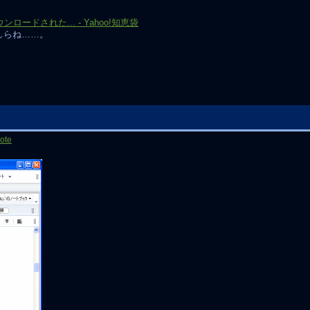
ダウンロードされた... - Yahoo!知恵袋
しらね……。
ote