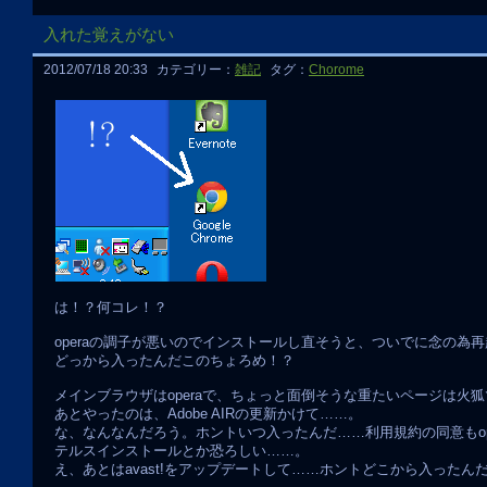
入れた覚えがない
2012/07/18 20:33
カテゴリー：
雑記
タグ：
Chorome
は！？何コレ！？
operaの調子が悪いのでインストールし直そうと、ついでに念の為
どっから入ったんだこのちょろめ！？
メインブラウザはoperaで、ちょっと面倒そうな重たいページは
あとやったのは、Adobe AIRの更新かけて……。
な、なんなんだろう。ホントいつ入ったんだ……利用規約の同意もope
テルスインストールとか恐ろしい……。
え、あとはavast!をアップデートして……ホントどこから入ったん