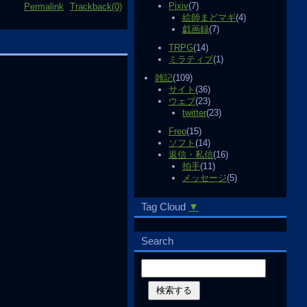
Pixiv
(7)
Permalink
Trackback(0)
絵師まどマギ
(4)
戯画録
(7)
TRPG
(14)
ミラティブ
(1)
雑記
(109)
サイト
(36)
ウェブ
(23)
twitter
(23)
Freo
(15)
ソフト
(14)
返信・私信
(16)
拍手
(11)
メッセージ
(5)
Tag Cloud
▼
Search