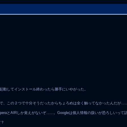
再起動してインストール終わったら勝手にいやがった。
火狐で、この２つで十分そうだったからちょろめは全く触ってなかったんだが…
raとAIRしか覚えがないぞ……。Googleは個人情報の扱いが恐ろしいっ
だ？