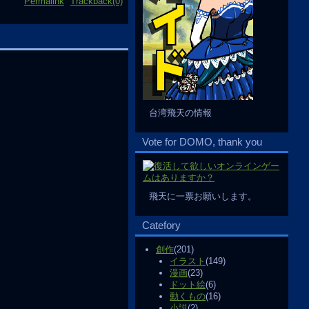
Permalink
Trackback(0)
台湾飛天の情報
Vote for DOMO, thank you
飛天に一票お願いします。
Catefory
創作
(201)
イラスト
(149)
漫画
(23)
ドット絵
(6)
動くもの
(16)
小説
(2)