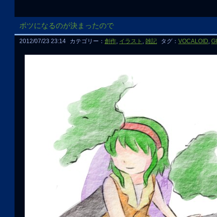
ボツになるのが決まったので
2012/07/23 23:14
カテゴリー：
創作
,
イラスト
,
雑記
タグ：
VOCALOID
,
G