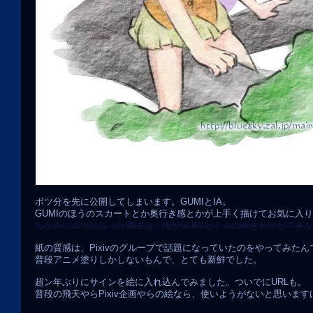
ボツ分を先に公開してしまいます。GUMIとIA。
GUMIのほうのスカートとか奥行き感とかが上手く描けてお気に入
ちなみにボツになった理由は、俺がGUMIとミクの聞き分けができ
紙の質感は、Pixivのグループで話題になっていたのをやってみた
普段アニメ塗りしかしないもんで、とても新鮮でした。
超ン年ぶりにサインを絵に入れ込んでみました。ついでにURLも。
普段の飛天やらPixiv企画やらの絵なら、使いようがないと思いますけ