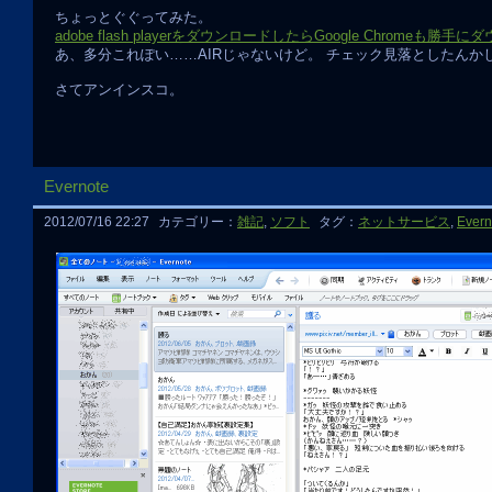
ちょっとぐぐってみた。
adobe flash playerをダウンロードしたらGoogle Chromeも勝手に
あ、多分これぽい……AIRじゃないけど。 チェック見落としたんか
さてアンインスコ。
Evernote
2012/07/16 22:27
カテゴリー：
雑記
,
ソフト
タグ：
ネットサービス
,
Evern