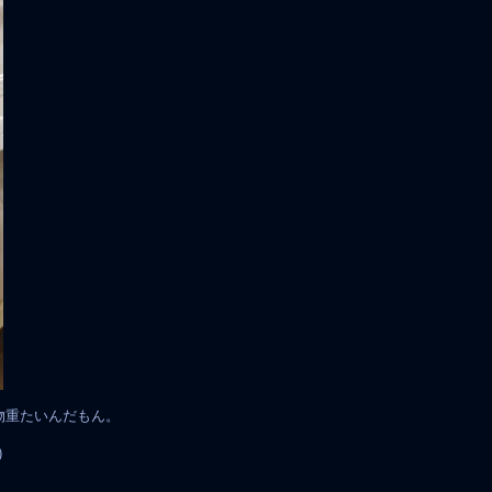
物重たいんだもん。
)