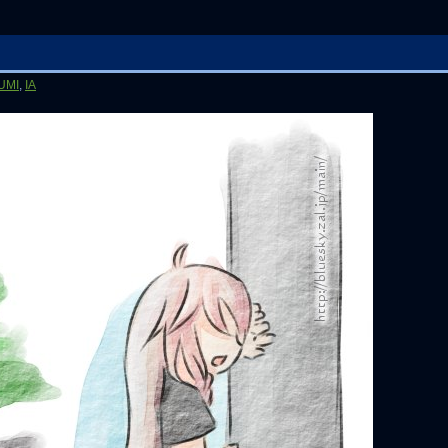
UMI
,
IA