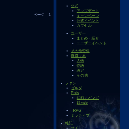
公式
アップデート
ページ
1
キャンペーン
公式イベント
カプセル
ユーザー
まとめ・紹介
ユーザーイベント
その他資料
崑崙世界
人物
物語
設定
その他
ファン
ゼルダ
Pixiv
絵師まどマギ
戯画録
TRPG
ミラティブ
雑記
サイト