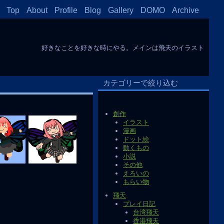
Top
About
Profile
Blog
Gallery
DOMO
Archive
好きなことを好きな時にやる。メインは飛天のイラスト
カテゴリーで絞り込む
創作
イラスト
漫画
ドット絵
動くもの
小説
その他
えろいの
もらい物
飛天
プレイ日記
台湾飛天
香港飛天